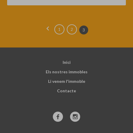
chevron_left
1
2
3
Inici
Els nostres immobles
Li venem l'immoble
Contacte