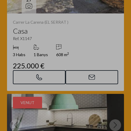
Carrer La Carena (EL SERRAT )
Casa
Ref. X1147
2
3 Habs
1 Banys
608 m
225.000 €
VENUT