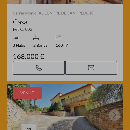
Carrer Monjo (AL CENTRE DE SANTPEDOR)
Casa
Ref. C7002
2
3 Habs
2 Banys
160 m
168.000 €
VENUT
27