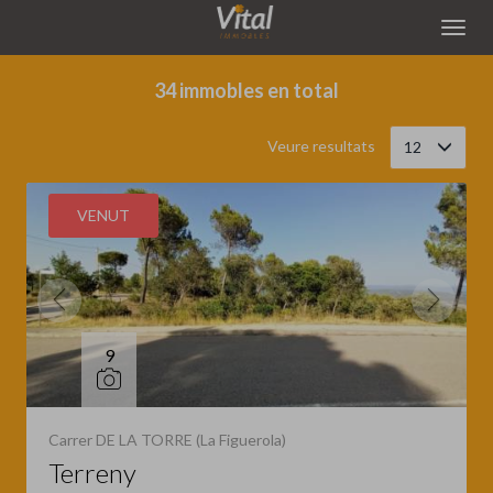
Filtrar
Ordena
34 immobles en total
Veure resultats
12
VENUT
9
Carrer DE LA TORRE (La Figuerola)
Terreny