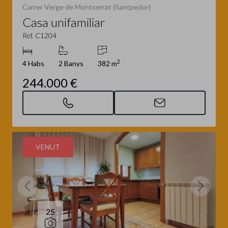
Carrer Verge de Montserrat (Santpedor)
Casa unifamiliar
Ref. C1204
2
4 Habs
2 Banys
382 m
244.000 €
VENUT
25