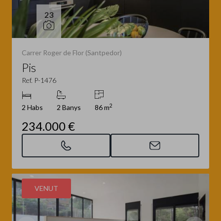
23
Carrer Roger de Flor (Santpedor)
Pis
Ref. P-1476
2
2 Habs
2 Banys
86 m
234.000 €
VENUT