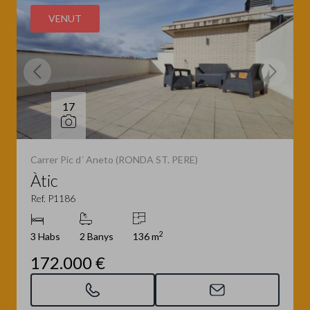
VENUT
17
Carrer Pic d´ Aneto (RONDA ST. PERE)
Àtic
Ref. P1186
2
3 Habs
2 Banys
136 m
172.000 €