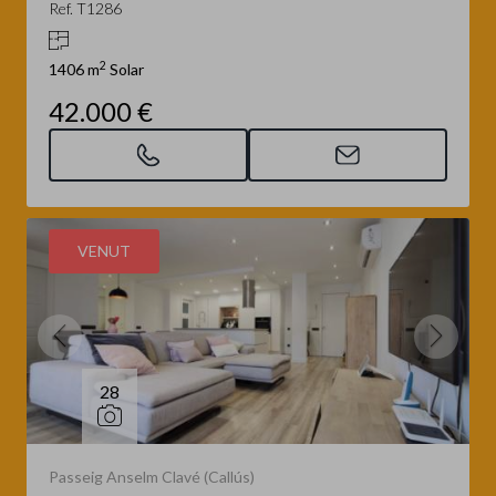
Ref. T1286
2
1406 m
Solar
42.000 €
VENUT
28
Passeig Anselm Clavé (Callús)