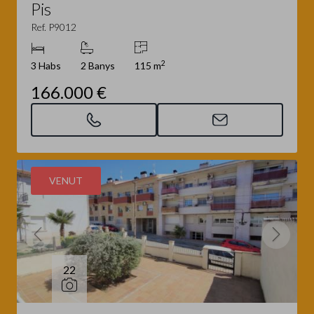
Pis
Ref. P9012
2
3 Habs
2 Banys
115 m
166.000 €
VENUT
22