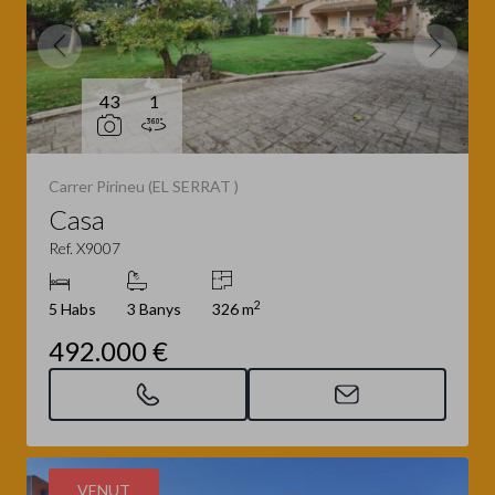
43
1
Carrer Pirineu (EL SERRAT )
Casa
Ref. X9007
2
5 Habs
3 Banys
326 m
492.000 €
VENUT