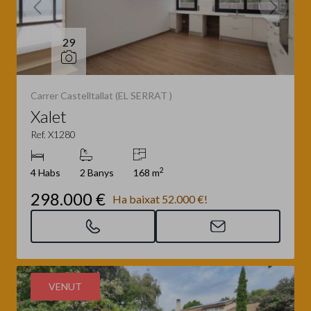
29
Carrer Castelltallat (EL SERRAT )
Xalet
Ref. X1280
2
4 Habs
2 Banys
168 m
298.000 €
Ha baixat 52.000 €!
VENUT