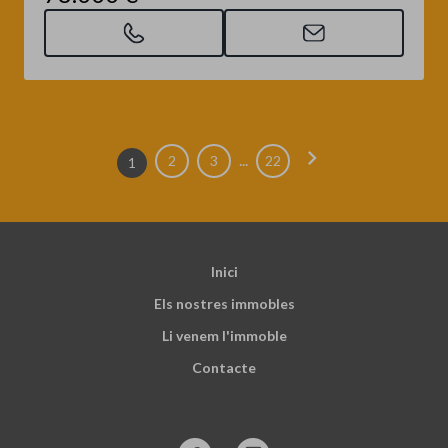
chevron_right
...
2
3
22
1
Inici
Els nostres immobles
Li venem l'immoble
Contacte