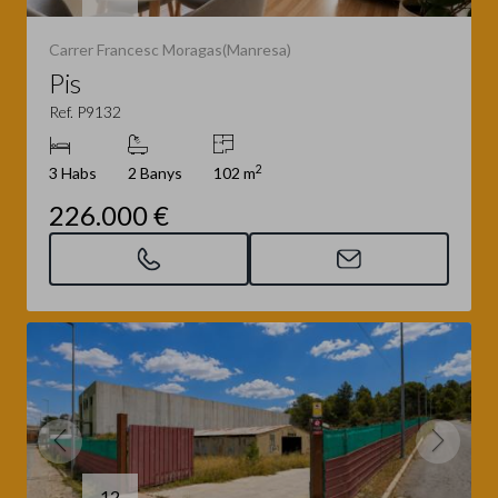
Carrer Francesc Moragas(Manresa)
Pis
Ref. P9132
2
3 Habs
2 Banys
102 m
226.000 €
12