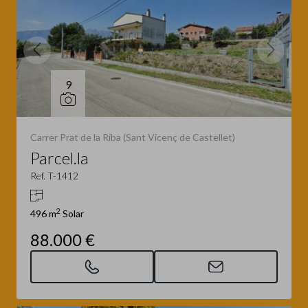
9
Carrer Prat de la Riba (Sant Vicenç de Castellet)
Parcel.la
Ref. T-1412
2
496 m
Solar
88.000 €