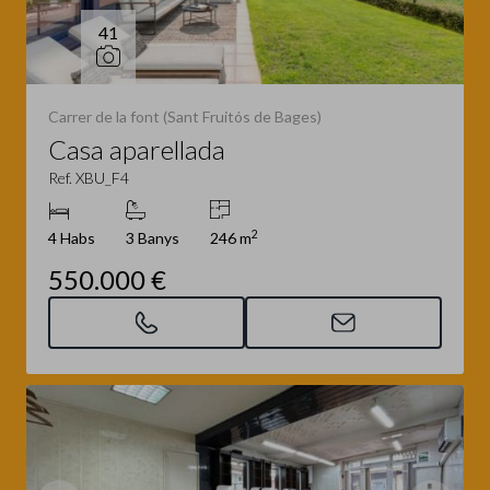
41
Carrer de la font (Sant Fruitós de Bages)
Casa aparellada
Ref. XBU_F4
2
4 Habs
3 Banys
246 m
550.000 €