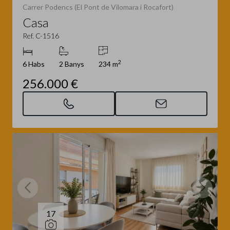
Carrer Podencs (El Pont de Vilomara i Rocafort)
Casa
Ref. C-1516
2
6 Habs
2 Banys
234 m
256.000 €
17