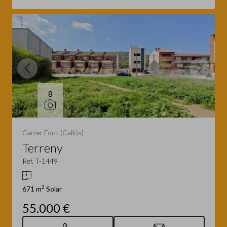
8
Carrer Font (Callús)
Terreny
Ref. T-1449
2
671 m
Solar
55.000 €