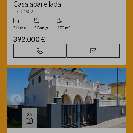
Casa aparellada
Ref. C1509
2
3 Habs
3 Banys
270 m
392.000 €
25