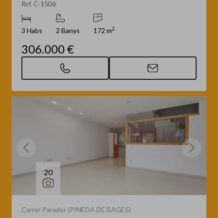
Ref. C-1506
2
3 Habs
2 Banys
172 m
306.000 €
20
Carrer Parador (PINEDA DE BAGES)