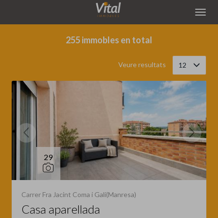
Filtrar
Ordena
255 immobles en total
Veure resultats
12
29
Carrer Fra Jacint Coma i Galí(Manresa)
Casa aparellada