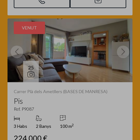
VENUT
25
Carrer Plà dels Ametllers (BASES DE MANRESA)
Pis
Ref. P9087
2
3 Habs
2 Banys
100 m
224.000 €