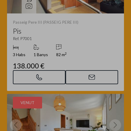
Passeig Pere III (PASSEIG PERE III)
Pis
Ref. P7001
2
3 Habs
1 Banys
82 m
138.000 €
VENUT