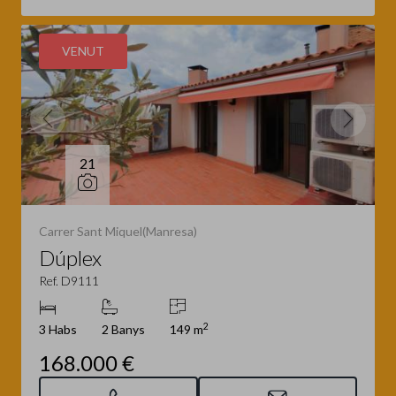
VENUT
21
Carrer Sant Miquel(Manresa)
Dúplex
Ref. D9111
2
3 Habs
2 Banys
149 m
168.000 €