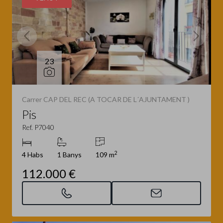
23
Carrer CAP DEL REC (A TOCAR DE L´AJUNTAMENT )
Pis
Ref. P7040
2
4 Habs
1 Banys
109 m
112.000 €