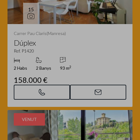
15
Carrer Pau Claris(Manresa)
Dúplex
Ref. P1420
2
2 Habs
2 Banys
93 m
158.000 €
VENUT