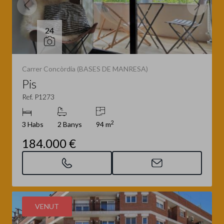
24
Carrer Concòrdia (BASES DE MANRESA)
Pis
Ref. P1273
2
3 Habs
2 Banys
94 m
184.000 €
VENUT