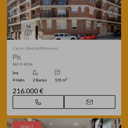
16
Carrer Llibertat(Manresa)
Pis
Ref. P-4014
2
4 Habs
2 Banys
101 m
216.000 €
VENUT