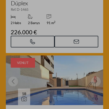
Dúplex
Ref. D-1465
2
2 Habs
2 Banys
91 m
226.000 €
VENUT
18