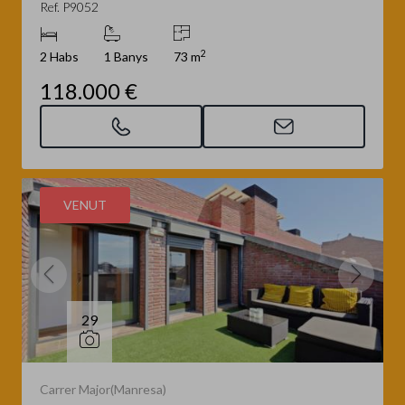
Ref. P9052
2
2 Habs
1 Banys
73 m
118.000 €
VENUT
29
Carrer Major(Manresa)