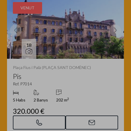
VENUT
18
Plaça Fius i Palà (PLAÇA SANT DOMÈNEC)
Pis
Ref. P7014
2
5 Habs
2 Banys
202 m
320.000 €