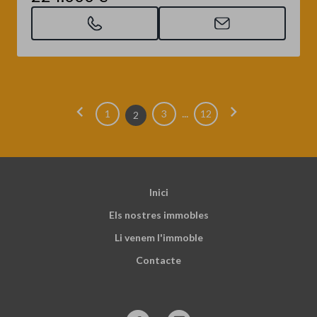
chevron_left
chevron_right
...
1
3
12
2
Inici
Els nostres immobles
Li venem l'immoble
Contacte