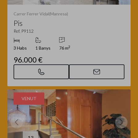
Carrer Ferrer Vidal(Manresa)
Pis
Ref. P9112
2
3 Habs
1 Banys
76 m
96.000 €
VENUT
13