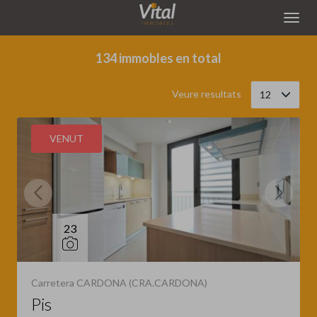
Filtrar
Ordena
134 immobles en total
Veure resultats
12
VENUT
23
Carretera CARDONA (CRA.CARDONA)
Pis