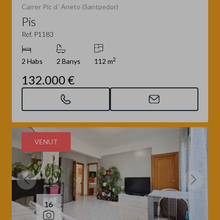
Carrer Pic d´ Aneto (Santpedor)
Pis
Ref. P1183
2
2 Habs
2 Banys
112 m
132.000 €
VENUT
16