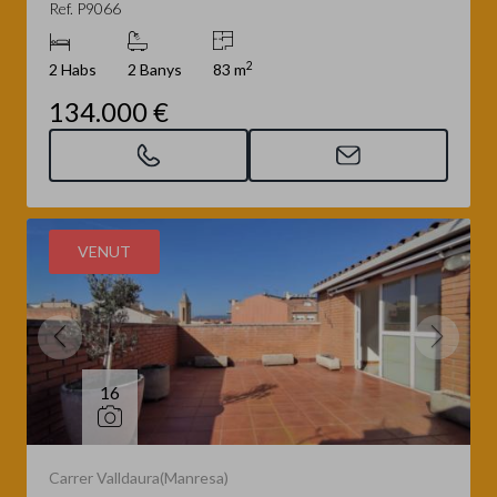
Ref. P9066
2
2 Habs
2 Banys
83 m
134.000 €
VENUT
16
Carrer Valldaura(Manresa)