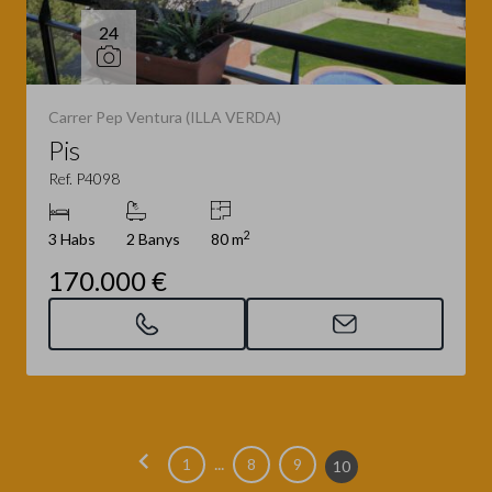
24
Carrer Pep Ventura (ILLA VERDA)
Pis
Ref. P4098
2
3 Habs
2 Banys
80 m
170.000 €
chevron_left
...
1
8
9
10