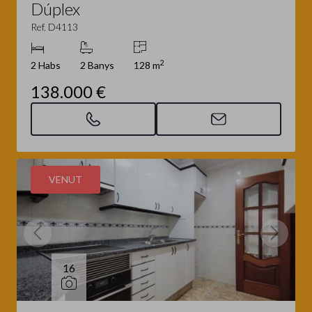
Dúplex
Ref. D4113
2
2 Habs
2 Banys
128 m
138.000 €
VENUT
16