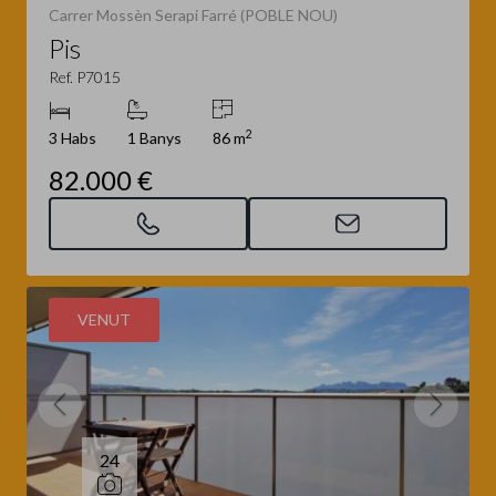
Carrer Mossèn Serapi Farré (POBLE NOU)
Pis
Ref. P7015
2
3 Habs
1 Banys
86 m
82.000 €
VENUT
24