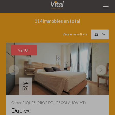
Filtrar
Ordena
114 immobles en total
Veure resultats
12
VENUT
24
Carrer PIQUES (PROP DE L´ESCOLA JOVIAT)
Dúplex