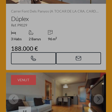
Carrer Font Dels Panyos (A TOCAR DE LA CRA. CARDONA)
Dúplex
Ref. P9029
2
3 Habs
2 Banys
96 m
188.000 €
VENUT
15