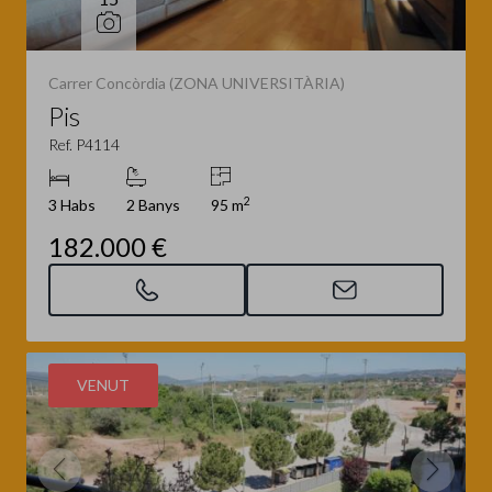
Carrer Concòrdia (ZONA UNIVERSITÀRIA)
Pis
Ref. P4114
2
3 Habs
2 Banys
95 m
182.000 €
VENUT