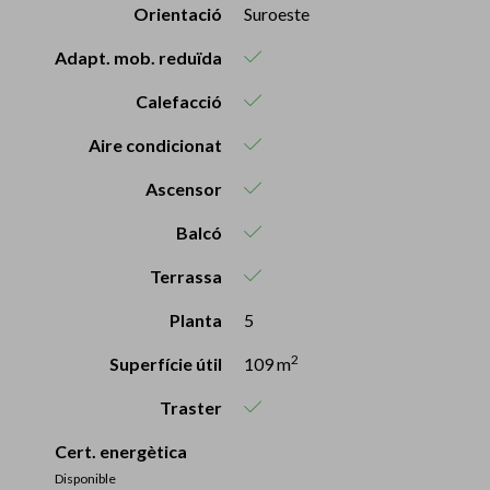
Orientació
Suroeste
Adapt. mob. reduïda
Calefacció
Aire condicionat
Ascensor
Balcó
Terrassa
Planta
5
2
Superfície útil
109 m
Traster
Cert. energètica
Disponible