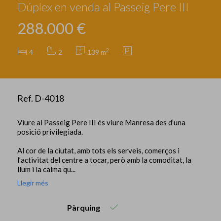
Dúplex en venda al Passeig Pere III
288.000 €
2
4
2
139 m
Ref. D-4018
Viure al Passeig Pere III és viure Manresa des d’una
posició privilegiada.
Al cor de la ciutat, amb tots els serveis, comerços i
l’activitat del centre a tocar, però amb la comoditat, la
llum i la calma qu...
Llegir més
Pàrquing