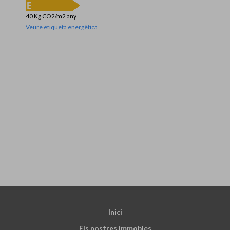
40 Kg CO2/m2 any
Veure etiqueta energètica
Inici
Els nostres immobles