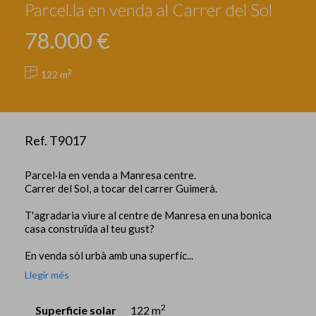
Parcel.la en venda al Carrer del Sol
78.000 €
2
122 m
Ref. T9017
Parcel·la en venda a Manresa centre.
Carrer del Sol, a tocar del carrer Guimerà.
T'agradaria viure al centre de Manresa en una bonica
casa construïda al teu gust?
En venda sòl urbà amb una superfíc...
Llegir més
2
Superficie solar
122 m