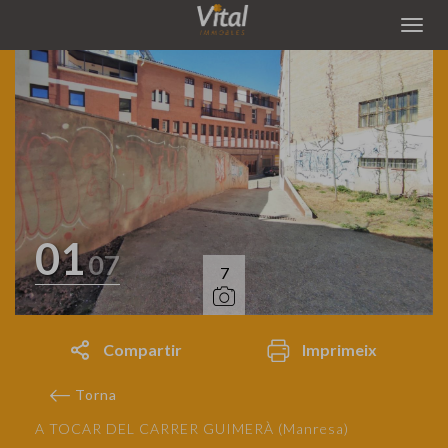
01
07
7
Compartir
Imprimeix
Torna
A TOCAR DEL CARRER GUIMERÀ (Manresa)