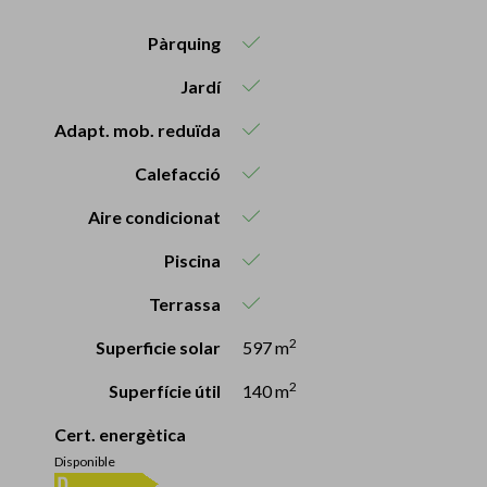
Pàrquing
Jardí
Adapt. mob. reduïda
Calefacció
Aire condicionat
Piscina
Terrassa
2
Superficie solar
597 m
2
Superfície útil
140 m
Cert. energètica
Disponible