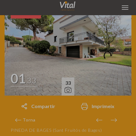
VENUT
01
33
33
Compartir
Imprimeix
Torna
PINEDA DE BAGES (Sant Fruitós de Bages)