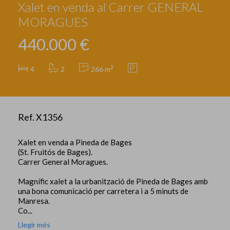
Xalet en venda al Carrer GENERAL
MORAGUES
440.000 €
2
4
2
266 m
Ref. X1356
Xalet en venda a Pineda de Bages
(St. Fruitós de Bages).
Carrer General Moragues.
Magnífic xalet a la urbanització de Pineda de Bages amb
una bona comunicació per carretera i a 5 minuts de
Manresa.
Co...
Llegir més