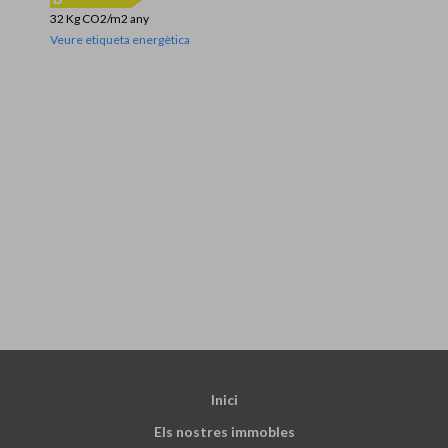
32 Kg CO2/m2 any
Veure etiqueta energètica
Inici
Els nostres immobles