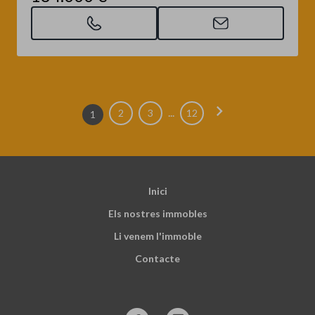
chevron_right
...
2
3
12
1
Inici
Els nostres immobles
Li venem l'immoble
Contacte