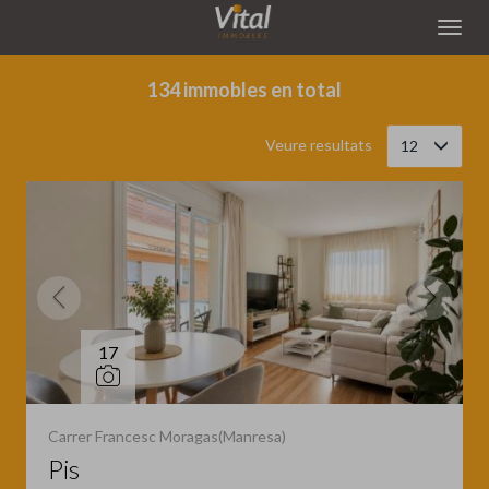
Filtrar
Ordena
134 immobles en total
Veure resultats
12
17
Carrer Francesc Moragas(Manresa)
Pis