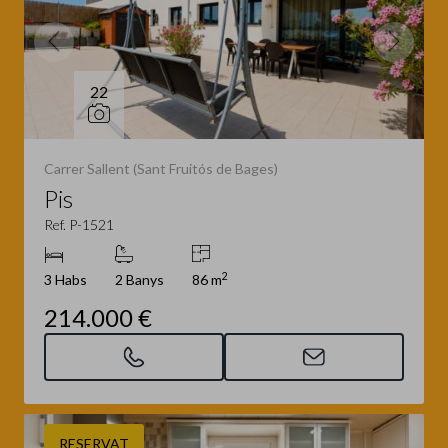
22
Carrer Sallent (Sant Fruitós de Bages)
Pis
Ref. P-1521
2
3 Habs
2 Banys
86 m
214.000 €
RESERVAT