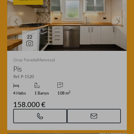
22
Grup Parada(Manresa)
Pis
Ref. P-1520
2
4 Habs
1 Banys
108 m
158.000 €