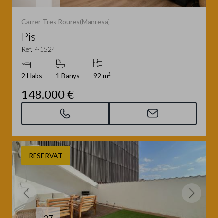
Carrer Tres Roures(Manresa)
Pis
Ref. P-1524
2
2 Habs
1 Banys
92 m
148.000 €
RESERVAT
27