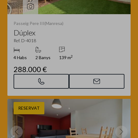
Passeig Pere III(Manresa)
Dúplex
Ref. D-4018
2
4 Habs
2 Banys
139 m
288.000 €
RESERVAT