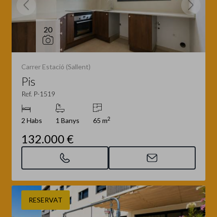
20
Carrer Estació (Sallent)
Pis
Ref. P-1519
2
2 Habs
1 Banys
65 m
132.000 €
RESERVAT