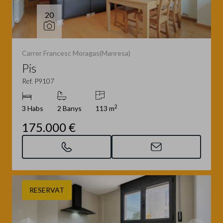
20
Carrer Francesc Moragas(Manresa)
Pis
Ref. P9107
2
3 Habs
2 Banys
113 m
175.000 €
RESERVAT