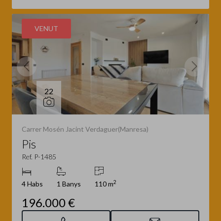
VENUT
22
Carrer Mosén Jacint Verdaguer(Manresa)
Pis
Ref. P-1485
2
4 Habs
1 Banys
110 m
196.000 €