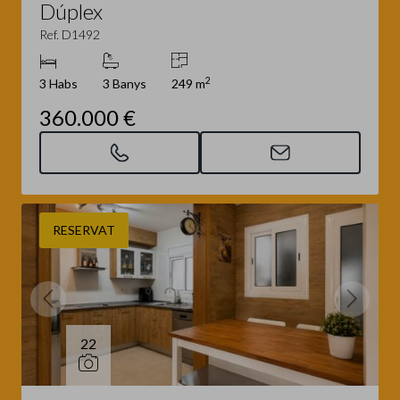
Dúplex
Ref. D1492
2
3 Habs
3 Banys
249 m
360.000 €
RESERVAT
22