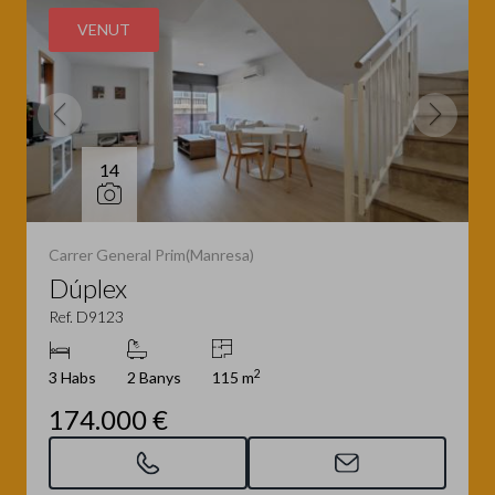
VENUT
14
Carrer General Prim(Manresa)
Dúplex
Ref. D9123
2
3 Habs
2 Banys
115 m
174.000 €