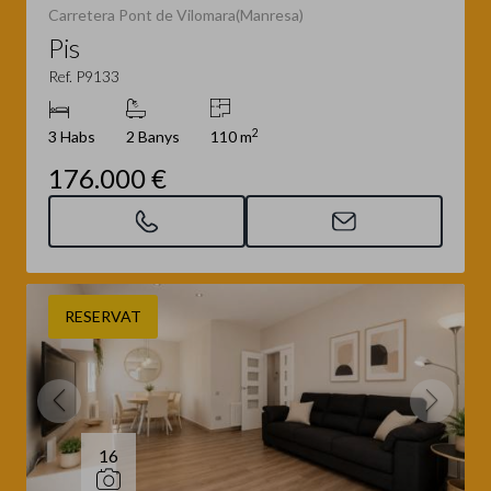
Carretera Pont de Vilomara(Manresa)
Pis
Ref. P9133
2
3 Habs
2 Banys
110 m
176.000 €
RESERVAT
16