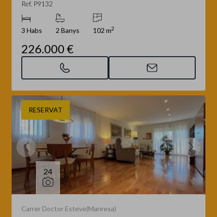
Ref. P9132
2
3 Habs
2 Banys
102 m
226.000 €
RESERVAT
24
Carrer Doctor Esteve(Manresa)