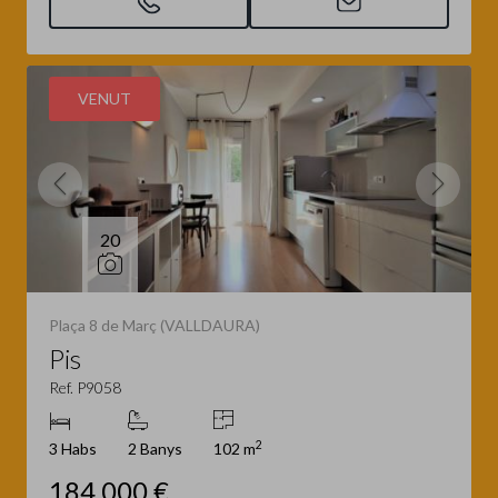
VENUT
20
Plaça 8 de Març (VALLDAURA)
Pis
Ref. P9058
2
3 Habs
2 Banys
102 m
184.000 €